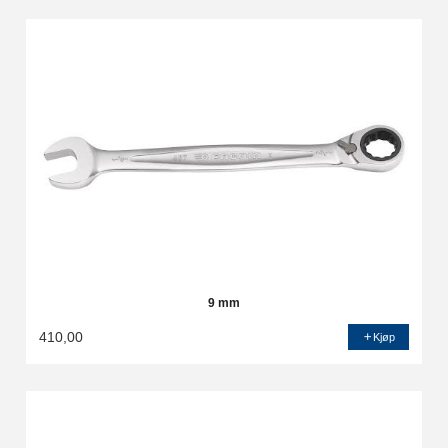
9 mm
410,00
Kjøp