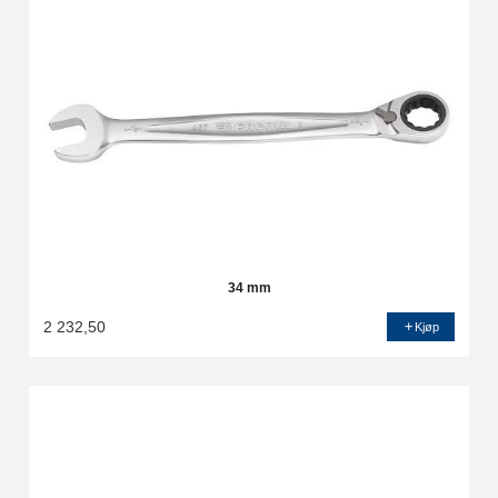
34 mm
2 232,50
Kjøp