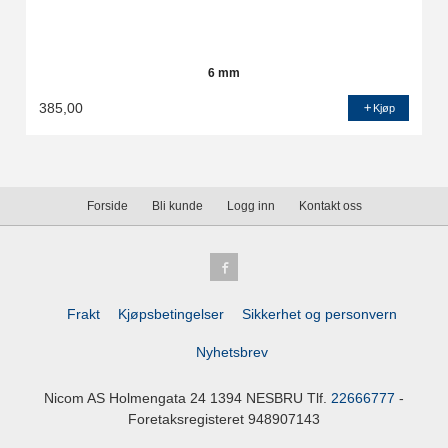
6 mm
385,00
Kjøp
Forside
Bli kunde
Logg inn
Kontakt oss
Frakt
Kjøpsbetingelser
Sikkerhet og personvern
Nyhetsbrev
Nicom AS Holmengata 24 1394 NESBRU Tlf.
22666777
-
Foretaksregisteret 948907143