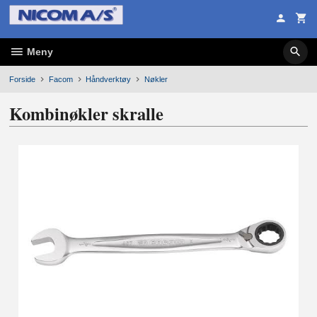
Gå
til
innholdet
Meny
Forside
Facom
Håndverktøy
Nøkler
Kombinøkler skralle