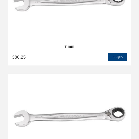
7 mm
386,25
Kjøp