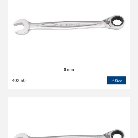
8 mm
402,50
Kjøp