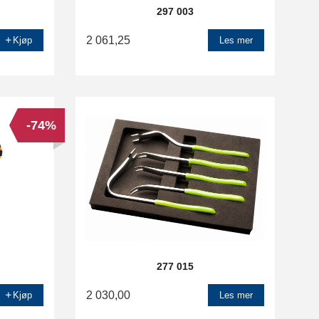
297 003
2 061,25
Kjøp
Les mer
-74%
277 015
2 030,00
Kjøp
Les mer