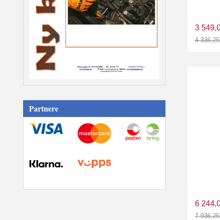
3 549,
4 336,25
Rabatt
Partnere
6 244,
7 936,25