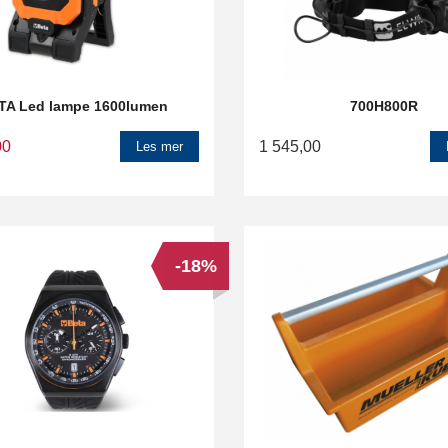
TA Led lampe 1600lumen
700H800R
00
1 545,00
Les mer
-18%