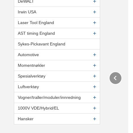
DeWALT
Irwin USA
Laser Tool England
AST timing England
Sykes-Pickavant England
Automotive
Momentnøkler
Pre
Spesialverktøy
Luftverktøy
Vogner/traller/moduler/innredning
1000V VDE/Hybrid/EL
Hansker