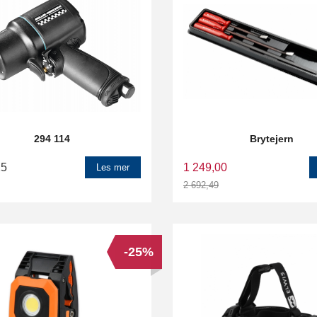
294 114
Brytejern
25
1 249,00
Les mer
2 692,49
Rabatt
-25%