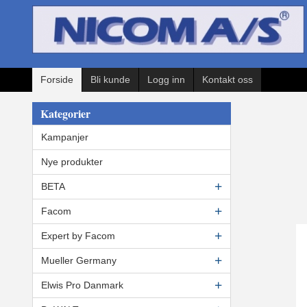
Gå
til
innholdet
Forside
Bli kunde
Logg inn
Kontakt oss
Kategorier
Kampanjer
Nye produkter
BETA
Facom
Expert by Facom
Mueller Germany
Elwis Pro Danmark