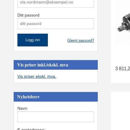
Ditt passord
Glemt passord?
Vis priser inkl./ekskl. mva
3 811,
Vis priser ekskl. mva.
Nyhetsbrev
Navn:
E-postadresse: