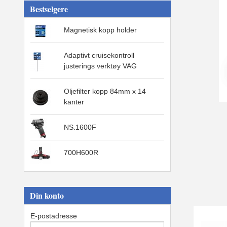
Bestselgere
Magnetisk kopp holder
Adaptivt cruisekontroll
justerings verktøy VAG
Oljefilter kopp 84mm x 14
kanter
NS.1600F
700H600R
Din konto
E-postadresse