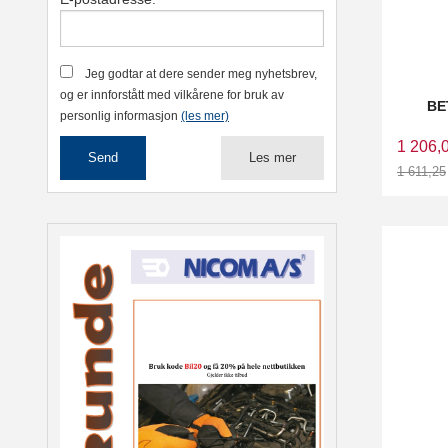
Jeg godtar at dere sender meg nyhetsbrev,
og er innforstått med vilkårene for bruk av
BE
personlig informasjon
(les mer)
1 206,
Les mer
1 611,25
Rabatt