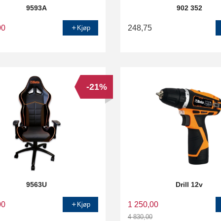
9593A
902 352
00
248,75
Kjøp
-21%
9563U
Drill 12v
00
1 250,00
Kjøp
4 830,00