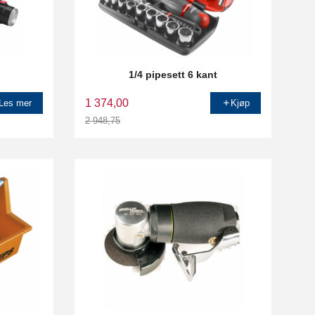
1/4 pipesett 6 kant
1 374,00
Les mer
Kjøp
2 948,75
Rabatt