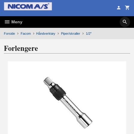
Gå
til
innholdet
Meny
Forside
Facom
Håndverktøy
Piper/skraller
1/2"
Forlengere