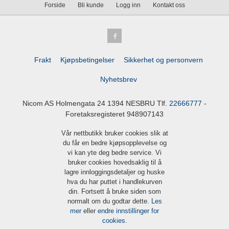
Forside
Bli kunde
Logg inn
Kontakt oss
Frakt
Kjøpsbetingelser
Sikkerhet og personvern
Nyhetsbrev
Nicom AS Holmengata 24 1394 NESBRU Tlf.
22666777
-
Foretaksregisteret 948907143
Vår nettbutikk bruker cookies slik at
du får en bedre kjøpsopplevelse og
vi kan yte deg bedre service. Vi
bruker cookies hovedsaklig til å
lagre innloggingsdetaljer og huske
hva du har puttet i handlekurven
din. Fortsett å bruke siden som
normalt om du godtar dette.
Les
mer
eller
endre innstillinger for
cookies.