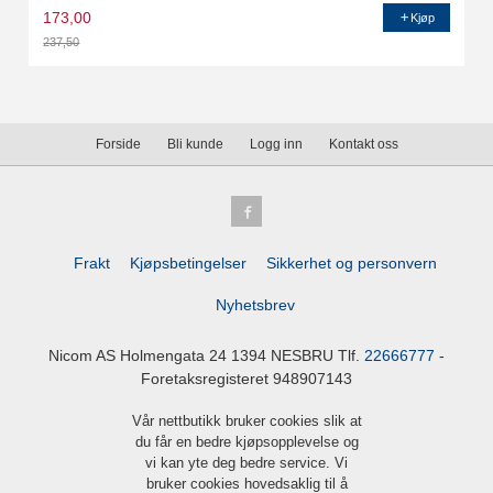
173,00
Kjøp
237,50
Rabatt
Forside
Bli kunde
Logg inn
Kontakt oss
Frakt
Kjøpsbetingelser
Sikkerhet og personvern
Nyhetsbrev
Nicom AS Holmengata 24 1394 NESBRU Tlf.
22666777
-
Foretaksregisteret 948907143
Vår nettbutikk bruker cookies slik at
du får en bedre kjøpsopplevelse og
vi kan yte deg bedre service. Vi
bruker cookies hovedsaklig til å