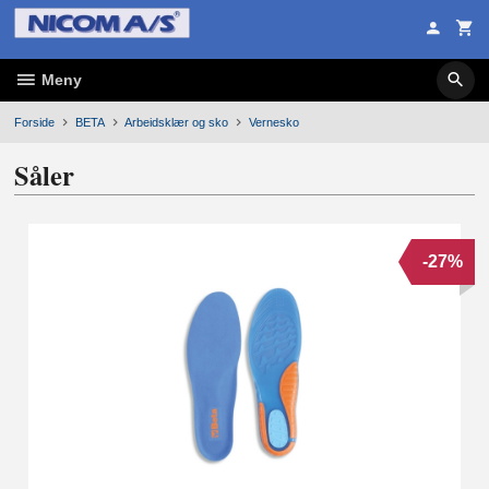
Gå
til
innholdet
Meny
Forside
BETA
Arbeidsklær og sko
Vernesko
Såler
-27%