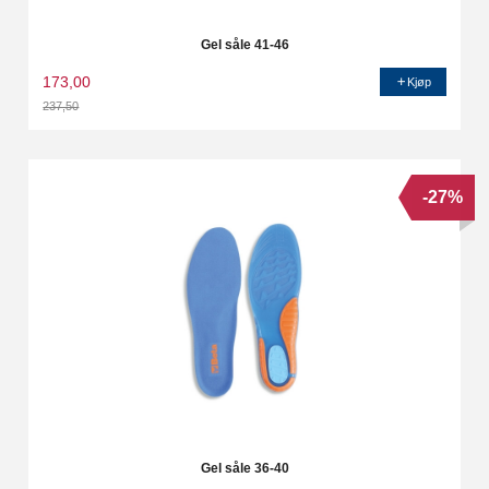
Gel såle 41-46
173,00
Kjøp
237,50
Rabatt
-27%
Gel såle 36-40