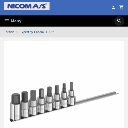
Gå
til
innholdet
Meny
Forside
Expert by Facom
1/2"