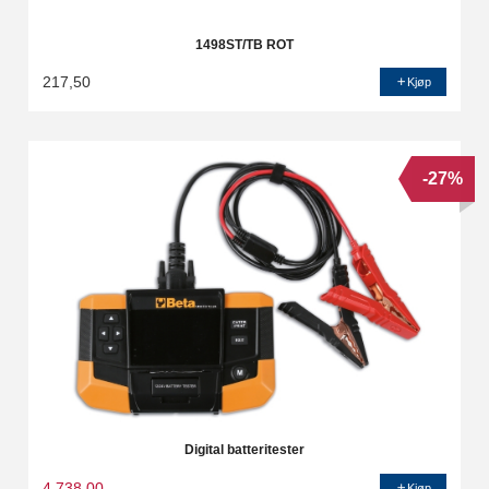
1498ST/TB ROT
217,50
Kjøp
-27%
Digital batteritester
4 738,00
Kjøp