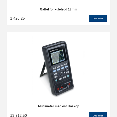
Gaffel for kuleledd 18mm
1 426,25
Les mer
Multimeter med oscilloskop
13 912,50
Les mer