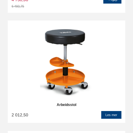
6 493,75
Rabatt
Arbeidsstol
2 012,50
Les mer