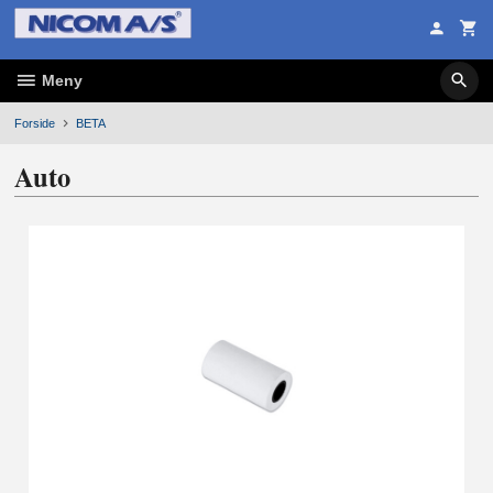
Gå
til
innholdet
Meny
Forside
BETA
Auto