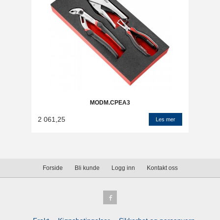
MODM.CPEA3
2 061,25
Les mer
Forside
Bli kunde
Logg inn
Kontakt oss