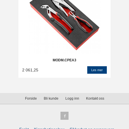
MODM.CPEA3
2 061,25
Les mer
Forside
Bli kunde
Logg inn
Kontakt oss