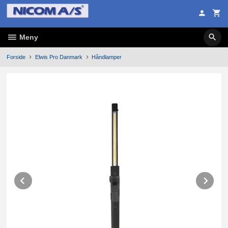
Gå
til
innholdet
Meny
Forside
Elwis Pro Danmark
Håndlamper
Prev
Ne