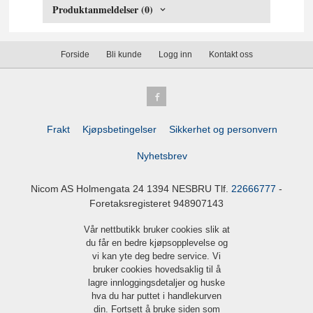
Produktanmeldelser (0)
Forside
Bli kunde
Logg inn
Kontakt oss
Frakt
Kjøpsbetingelser
Sikkerhet og personvern
Nyhetsbrev
Nicom AS Holmengata 24 1394 NESBRU Tlf.
22666777
-
Foretaksregisteret 948907143
Vår nettbutikk bruker cookies slik at
du får en bedre kjøpsopplevelse og
vi kan yte deg bedre service. Vi
bruker cookies hovedsaklig til å
lagre innloggingsdetaljer og huske
hva du har puttet i handlekurven
din. Fortsett å bruke siden som