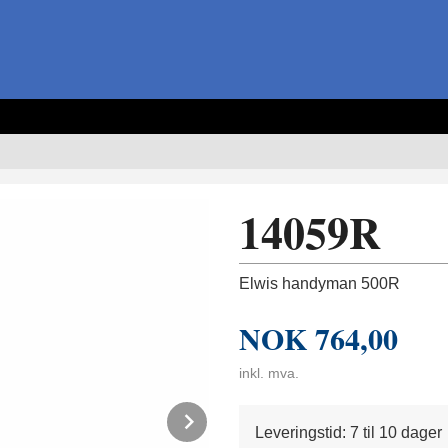
14059R
Elwis handyman 500R
NOK
764,00
inkl. mva.
Next
Leveringstid: 7 til 10 dager