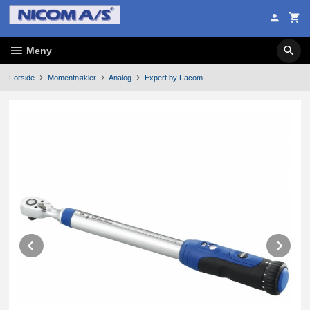
Gå
til
innholdet
Meny
Forside
Momentnøkler
Analog
Expert by Facom
Prev
Ne