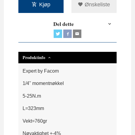
Kjøp
Ønskeliste
Del dette
Produktinfo
Expert by Facom
1/4" momentnøkkel
5-25N.m
L=323mm
Vekt=760gr
Nøyaktighet +-4%