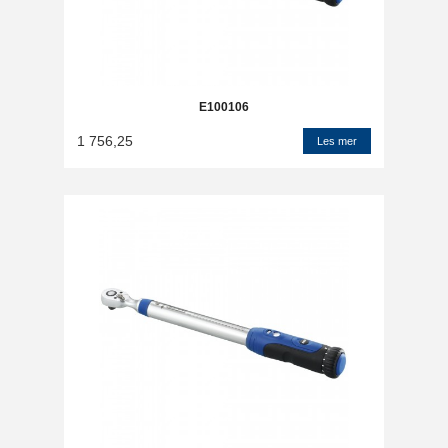
E100106
1 756,25
Les mer