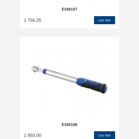
E100107
1 756,25
Les mer
E100108
1 850,00
Les mer