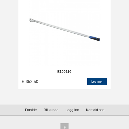
E100110
6 352,50
Les mer
Forside
Bli kunde
Logg inn
Kontakt oss