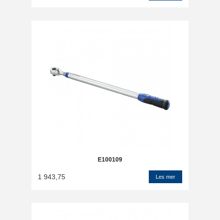
E100109
1 943,75
Les mer