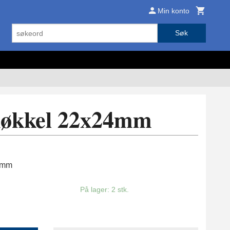
Min konto
Søk
nøkkel 22x24mm
4mm
På lager: 2 stk.