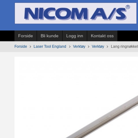
Gå
til
innholdet
Forside
Bli kunde
Logg inn
Kontakt oss
Forside
Laser Tool England
Verktøy
Verktøy
Lang ringnøkke