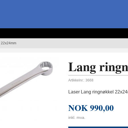
l 22x24mm
Lang ring
Artikkelnr.:
3668
Laser Lang ringnøkkel 22x2
NOK
990,00
inkl. mva.