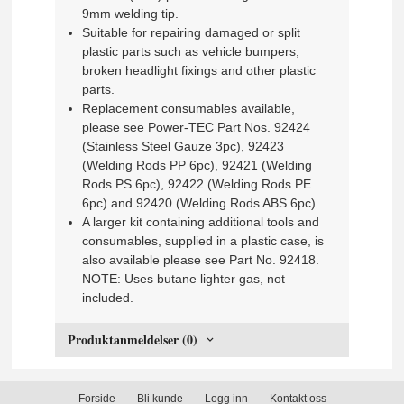
9mm welding tip.
Suitable for repairing damaged or split
plastic parts such as vehicle bumpers,
broken headlight fixings and other plastic
parts.
Replacement consumables available,
please see Power-TEC Part Nos. 92424
(Stainless Steel Gauze 3pc), 92423
(Welding Rods PP 6pc), 92421 (Welding
Rods PS 6pc), 92422 (Welding Rods PE
6pc) and 92420 (Welding Rods ABS 6pc).
A larger kit containing additional tools and
consumables, supplied in a plastic case, is
also available please see Part No. 92418.
NOTE: Uses butane lighter gas, not
included.
Produktanmeldelser (0)
Forside
Bli kunde
Logg inn
Kontakt oss