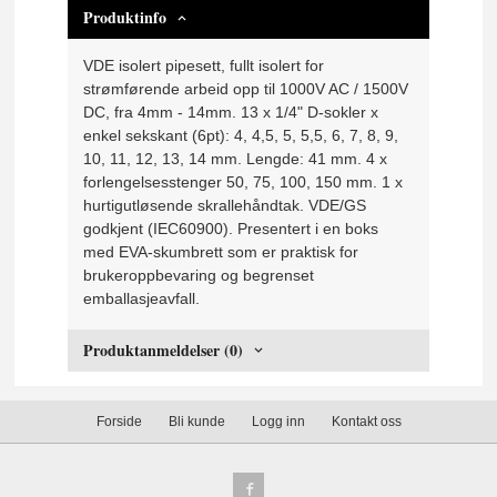
Produktinfo
VDE isolert pipesett, fullt isolert for
strømførende arbeid opp til 1000V AC / 1500V
DC, fra 4mm - 14mm. 13 x 1/4" D-sokler x
enkel sekskant (6pt): 4, 4,5, 5, 5,5, 6, 7, 8, 9,
10, 11, 12, 13, 14 mm. Lengde: 41 mm. 4 x
forlengelsesstenger 50, 75, 100, 150 mm. 1 x
hurtigutløsende skrallehåndtak. VDE/GS
godkjent (IEC60900). Presentert i en boks
med EVA-skumbrett som er praktisk for
brukeroppbevaring og begrenset
emballasjeavfall.
Produktanmeldelser (0)
Forside
Bli kunde
Logg inn
Kontakt oss