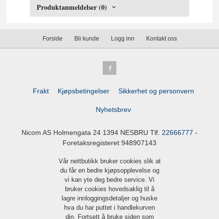
Produktanmeldelser (0)
Forside
Bli kunde
Logg inn
Kontakt oss
Frakt
Kjøpsbetingelser
Sikkerhet og personvern
Nyhetsbrev
Nicom AS Holmengata 24 1394 NESBRU Tlf.
22666777
-
Foretaksregisteret 948907143
Vår nettbutikk bruker cookies slik at
du får en bedre kjøpsopplevelse og
vi kan yte deg bedre service. Vi
bruker cookies hovedsaklig til å
lagre innloggingsdetaljer og huske
hva du har puttet i handlekurven
din. Fortsett å bruke siden som