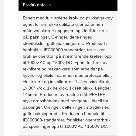
Produktinfo
Et sett med fullt isolerte krok- og plukkeverktøy
egnet for en rekke delikate eller på annen
måte vanskelige oppgaver, og ideell for bruk
på; pakninger, O-ringer, delte ringer,
støvdeksler, gaffelpakninger etc. Produsert i
henhold til IEC60900 standarder, for sikker
bruk av operatør på strømførende kretser opp
til 1000v AC og 1500v DC. Egnet for bruk av
teknikere og mekanikere som arbeider på
hybrid- og elbiler, sammen med profesjonelle
elektrikere og installatører. 1x liten vinkelkrok,
1x 90° krok, 1x helkrok, 1x rett plukk. Lengde:
145mm. Produsert av rustfritt stål. PP+TPR
mykt grepshåndtak med hengehull. Ideell for
pakninger, O-ringer, delte ringer, støvdeksler,
gaffelpakninger etc. Produsert i henhold til
IEC60900-standarder, for sikker operatørbruk
på spenninger opp til 1000V AC / 1500V DC.