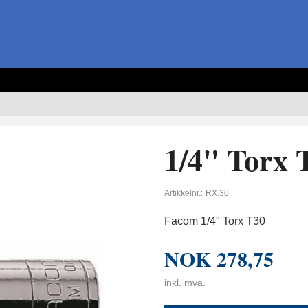
1/4" Torx 
Artikkelnr.:
RX.30
Facom 1/4" Torx T30
NOK
278,75
inkl. mva.