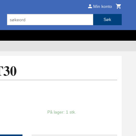
Min konto
Søk
T30
På lager: 1 stk.