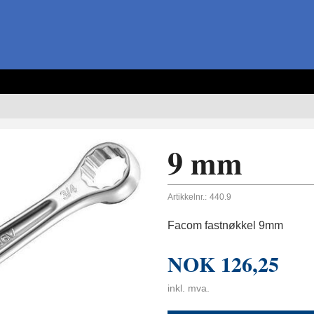
9 mm
Artikkelnr.:
440.9
Facom fastnøkkel 9mm
NOK
126,25
inkl. mva.