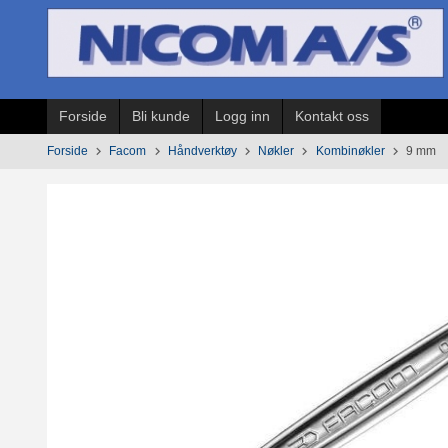
Gå
til
innholdet
Forside
Bli kunde
Logg inn
Kontakt oss
Forside
Facom
Håndverktøy
Nøkler
Kombinøkler
9 mm