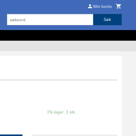
Min konto
Søk
På lager: 3 stk.