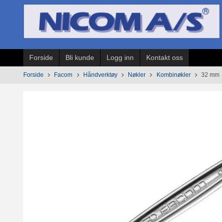
Gå
til
innholdet
Forside
Bli kunde
Logg inn
Kontakt oss
Forside
Facom
Håndverktøy
Nøkler
Kombinøkler
32 mm