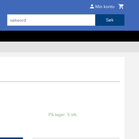
Min konto
Søk
På lager: 5 stk.