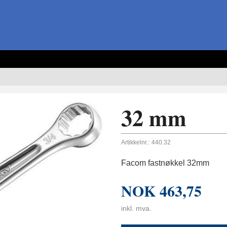
32 mm
Artikkelnr.:
440.32
Facom fastnøkkel 32mm
NOK
463,75
inkl. mva.