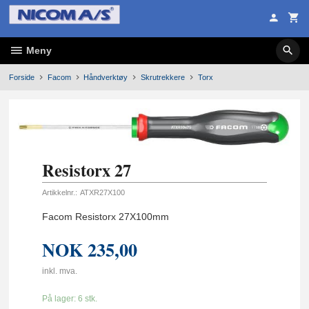
Gå
til
innholdet
Meny
Forside
Facom
Håndverktøy
Skrutrekkere
Torx
Resistorx 27
Artikkelnr.:
ATXR27X100
Facom Resistorx 27X100mm
NOK
235,00
inkl. mva.
På lager: 6 stk.