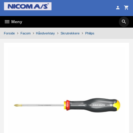
Gå
til
innholdet
Meny
Forside
Facom
Håndverktøy
Skrutrekkere
Philips