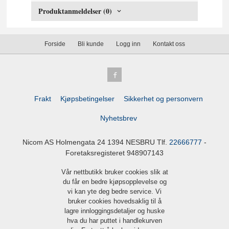
Produktanmeldelser (0)
Forside
Bli kunde
Logg inn
Kontakt oss
Frakt
Kjøpsbetingelser
Sikkerhet og personvern
Nyhetsbrev
Nicom AS Holmengata 24 1394 NESBRU Tlf.
22666777
-
Foretaksregisteret 948907143
Vår nettbutikk bruker cookies slik at
du får en bedre kjøpsopplevelse og
vi kan yte deg bedre service. Vi
bruker cookies hovedsaklig til å
lagre innloggingsdetaljer og huske
hva du har puttet i handlekurven