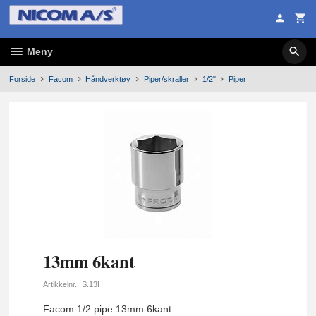
Gå
til
innholdet
Meny
Forside
Facom
Håndverktøy
Piper/skraller
1/2"
Piper
13mm 6kant
Artikkelnr.:
S.13H
Facom 1/2 pipe 13mm 6kant