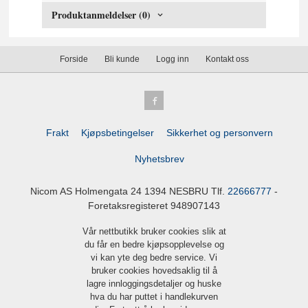
Produktanmeldelser (0)
Forside
Bli kunde
Logg inn
Kontakt oss
Frakt
Kjøpsbetingelser
Sikkerhet og personvern
Nyhetsbrev
Nicom AS Holmengata 24 1394 NESBRU Tlf.
22666777
-
Foretaksregisteret 948907143
Vår nettbutikk bruker cookies slik at
du får en bedre kjøpsopplevelse og
vi kan yte deg bedre service. Vi
bruker cookies hovedsaklig til å
lagre innloggingsdetaljer og huske
hva du har puttet i handlekurven