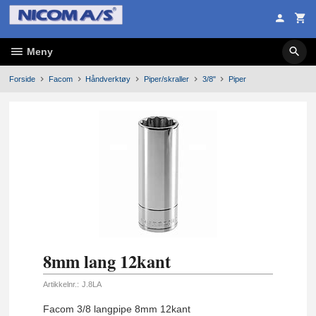
Gå
til
innholdet
Meny
Forside
Facom
Håndverktøy
Piper/skraller
3/8"
Piper
8mm lang 12kant
Artikkelnr.:
J.8LA
Facom 3/8 langpipe 8mm 12kant