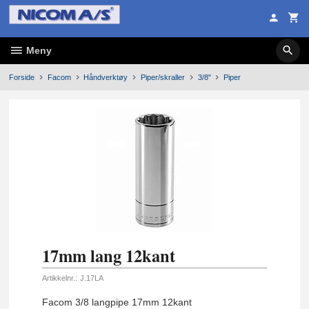
Gå
til
innholdet
Meny
Forside
Facom
Håndverktøy
Piper/skraller
3/8"
Piper
17mm lang 12kant
Artikkelnr.:
J.17LA
Facom 3/8 langpipe 17mm 12kant