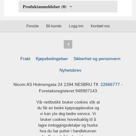
Produktanmeldelser (0)
Forside
Bli kunde
Logg inn
Kontakt oss
Frakt
Kjøpsbetingelser
Sikkerhet og personvern
Nyhetsbrev
Nicom AS Holmengata 24 1394 NESBRU Tlf.
22666777
-
Foretaksregisteret 948907143
Vår nettbutikk bruker cookies slik at
du får en bedre kjøpsopplevelse og
vi kan yte deg bedre service. Vi
bruker cookies hovedsaklig til å
lagre innloggingsdetaljer og huske
hva du har puttet i handlekurven