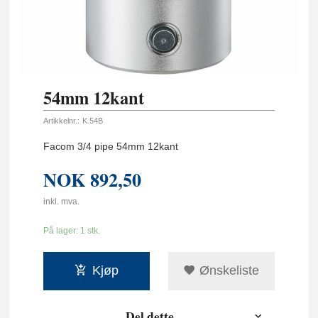
54mm 12kant
Artikkelnr.:
K.54B
Facom 3/4 pipe 54mm 12kant
NOK
892,50
inkl. mva.
På lager: 1 stk.
Kjøp
Ønskeliste
Del dette