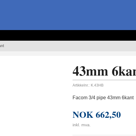
nt
43mm 6ka
Artikkelnr.:
K.43HB
Facom 3/4 pipe 43mm 6kant
NOK
662,50
inkl. mva.