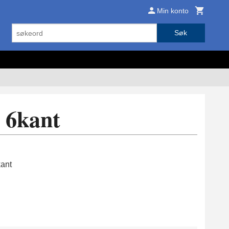
Min konto
Søk
 6kant
ant