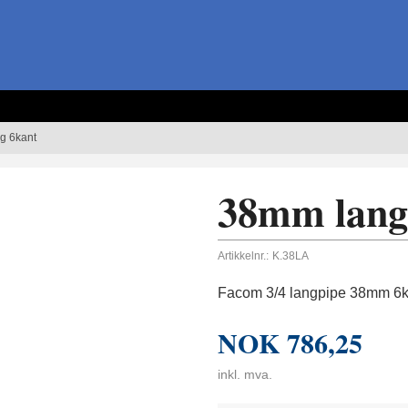
g 6kant
38mm lang
Artikkelnr.:
K.38LA
Facom 3/4 langpipe 38mm 6k
NOK
786,25
inkl. mva.