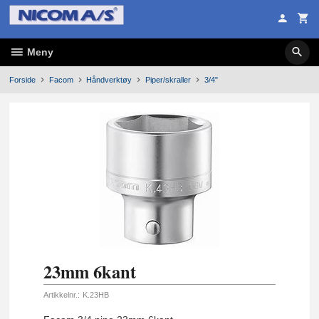
Gå
til
innholdet
Meny
Forside
Facom
Håndverktøy
Piper/skraller
3/4"
23mm 6kant
Artikkelnr.:
K.23HB