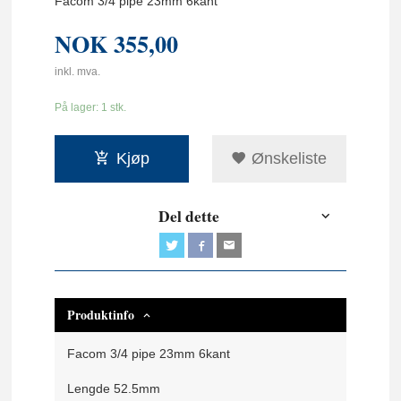
Facom 3/4 pipe 23mm 6kant
NOK
355,00
inkl. mva.
På lager: 1 stk.
Kjøp
Ønskeliste
Del dette
Produktinfo
Facom 3/4 pipe 23mm 6kant
Lengde 52.5mm