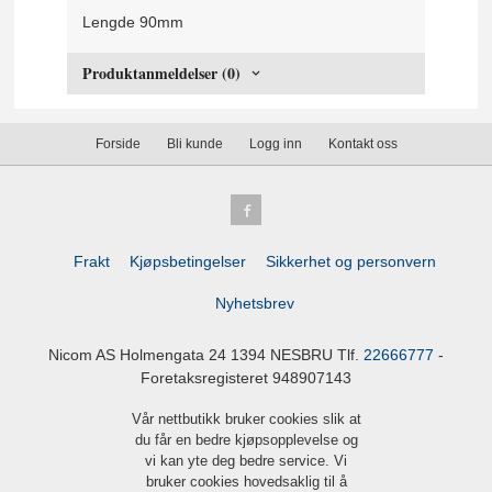
Lengde 90mm
Produktanmeldelser (0)
Forside
Bli kunde
Logg inn
Kontakt oss
Frakt
Kjøpsbetingelser
Sikkerhet og personvern
Nyhetsbrev
Nicom AS Holmengata 24 1394 NESBRU Tlf.
22666777
-
Foretaksregisteret 948907143
Vår nettbutikk bruker cookies slik at
du får en bedre kjøpsopplevelse og
vi kan yte deg bedre service. Vi
bruker cookies hovedsaklig til å