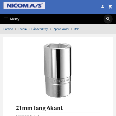
Gå
til
innholdet
Meny
Forside
Facom
Håndverktøy
Piper/skraller
3/4"
21mm lang 6kant
Artikkelnr.:
K.21LA