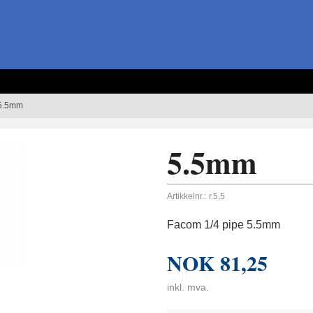
5.5mm
5.5mm
Artikkelnr.:
r.5,5
Facom 1/4 pipe 5.5mm
NOK
81,25
inkl. mva.