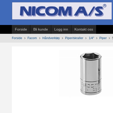
Gå
til
innholdet
Forside
Bli kunde
Logg inn
Kontakt oss
Forside
Facom
Håndverktøy
Piper/skraller
1/4"
Piper