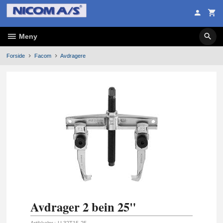
Gå
til
innholdet
Meny
Forside
Facom
Avdragere
Avdrager 2 bein 25"
Artikkelnr.:
U.32T15-25