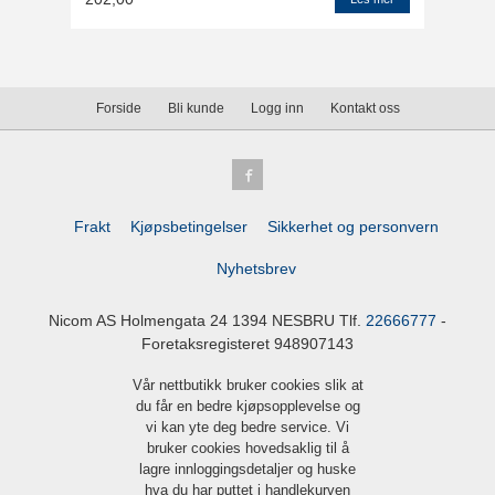
Forside
Bli kunde
Logg inn
Kontakt oss
Frakt
Kjøpsbetingelser
Sikkerhet og personvern
Nyhetsbrev
Nicom AS Holmengata 24 1394 NESBRU Tlf.
22666777
-
Foretaksregisteret 948907143
Vår nettbutikk bruker cookies slik at
du får en bedre kjøpsopplevelse og
vi kan yte deg bedre service. Vi
bruker cookies hovedsaklig til å
lagre innloggingsdetaljer og huske
hva du har puttet i handlekurven