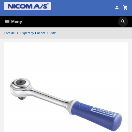
Gå
til
innholdet
Meny
Forside
Expert by Facom
3/8"