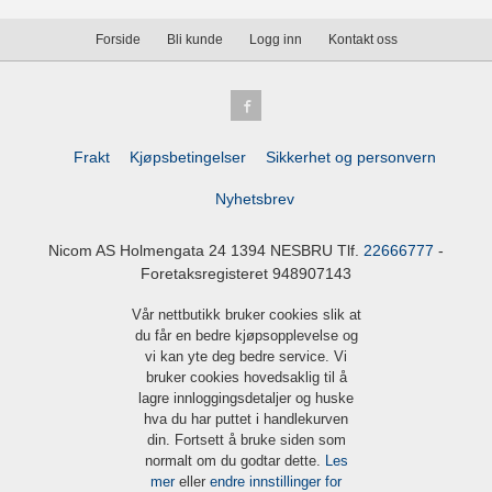
Forside
Bli kunde
Logg inn
Kontakt oss
Frakt
Kjøpsbetingelser
Sikkerhet og personvern
Nyhetsbrev
Nicom AS Holmengata 24 1394 NESBRU Tlf.
22666777
-
Foretaksregisteret 948907143
Vår nettbutikk bruker cookies slik at
du får en bedre kjøpsopplevelse og
vi kan yte deg bedre service. Vi
bruker cookies hovedsaklig til å
lagre innloggingsdetaljer og huske
hva du har puttet i handlekurven
din. Fortsett å bruke siden som
normalt om du godtar dette.
Les
mer
eller
endre innstillinger for