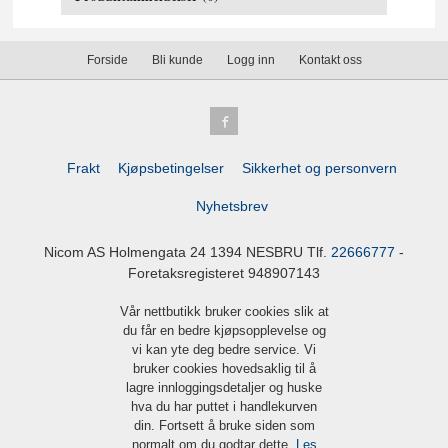
Forside
Bli kunde
Logg inn
Kontakt oss
Frakt
Kjøpsbetingelser
Sikkerhet og personvern
Nyhetsbrev
Nicom AS Holmengata 24 1394 NESBRU Tlf.
22666777
-
Foretaksregisteret 948907143
Vår nettbutikk bruker cookies slik at
du får en bedre kjøpsopplevelse og
vi kan yte deg bedre service. Vi
bruker cookies hovedsaklig til å
lagre innloggingsdetaljer og huske
hva du har puttet i handlekurven
din. Fortsett å bruke siden som
normalt om du godtar dette.
Les