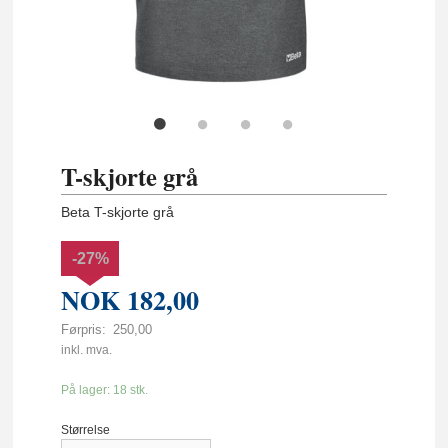
T-skjorte grå
Beta T-skjorte grå
-27%
NOK
182,00
Førpris:
250,00
Rabatt
inkl. mva.
På lager: 18 stk.
Størrelse