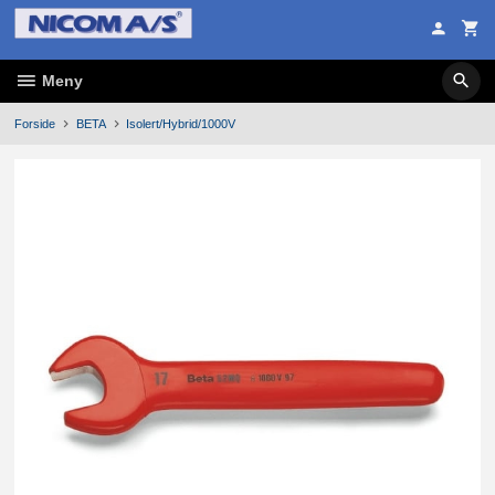
Gå
til
innholdet
Meny
Forside
BETA
Isolert/Hybrid/1000V