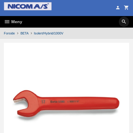
Gå
til
innholdet
Meny
Forside
BETA
Isolert/Hybrid/1000V