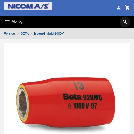
Gå
til
innholdet
Meny
Forside
BETA
Isolert/Hybrid/1000V