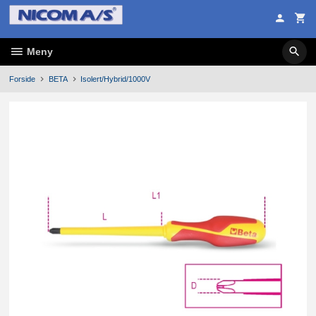
Gå
til
innholdet
Meny
Forside
BETA
Isolert/Hybrid/1000V