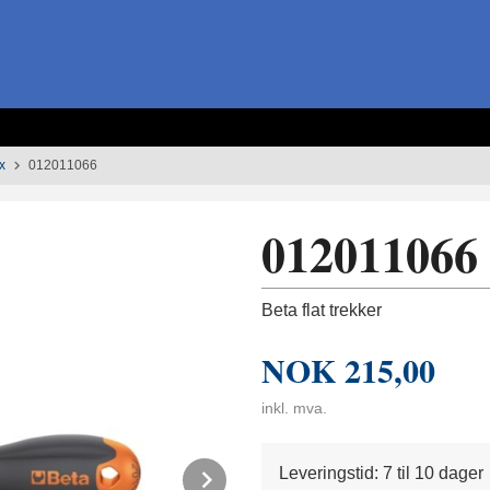
x
012011066
012011066
Beta flat trekker
NOK
215,00
inkl. mva.
Next
Leveringstid: 7 til 10 dager