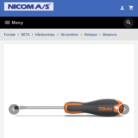
Gå
til
innholdet
Meny
Forside
BETA
Håndverktøy
Skrutrekker
Rettspor
Betaevox
Prev
Ne