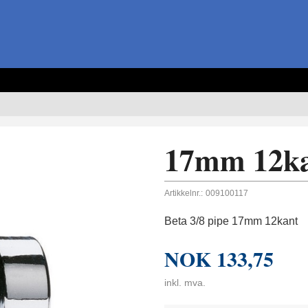
17mm 12k
Artikkelnr.:
009100117
Beta 3/8 pipe 17mm 12kant
NOK
133,75
inkl. mva.