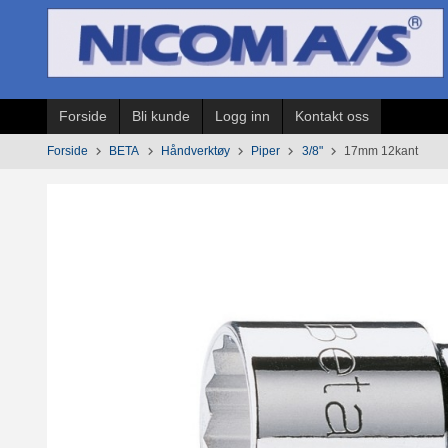
Gå
til
innholdet
Forside
Bli kunde
Logg inn
Kontakt oss
Forside
BETA
Håndverktøy
Piper
3/8"
17mm 12kant