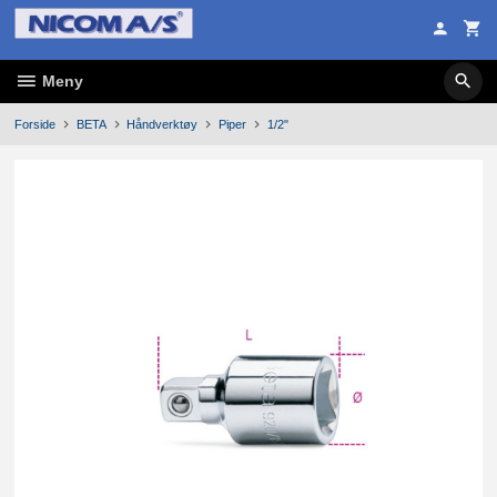
Gå
til
innholdet
Meny
Forside
BETA
Håndverktøy
Piper
1/2"