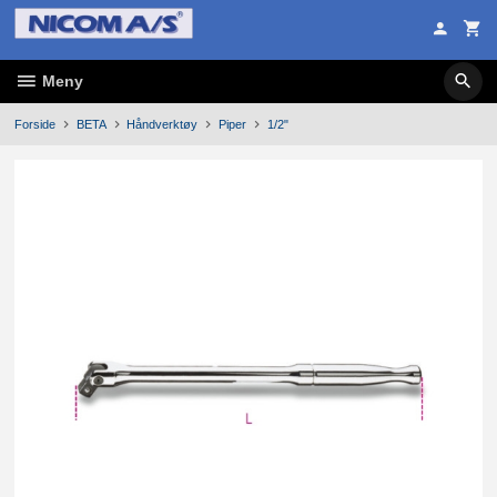
Gå
til
innholdet
Meny
Forside
BETA
Håndverktøy
Piper
1/2"