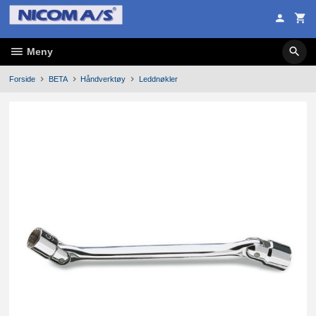
Gå
til
innholdet
Meny
Forside
BETA
Håndverktøy
Leddnøkler