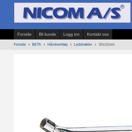
Gå
til
innholdet
Forside
Bli kunde
Logg inn
Kontakt oss
Forside
BETA
Håndverktøy
Leddnøkler
30x32mm