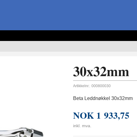
30x32mm
Artikkelnr.:
000800030
Beta Leddnøkkel 30x32mm
NOK
1 933,75
inkl. mva.